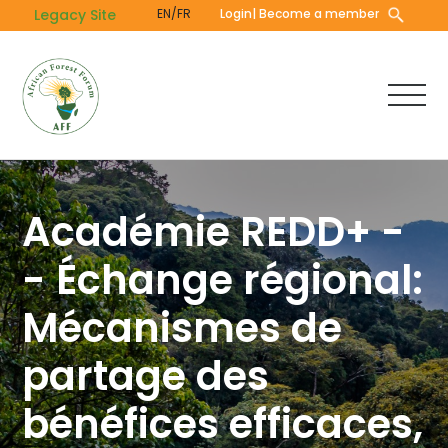
Skip
Legacy Site
EN/FR
Login
| Become a member
to
main
content
Académie REDD+ -
- Échange régional:
Mécanismes de
partage des
bénéfices efficaces,