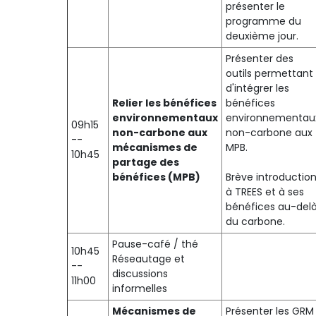
présenter le
programme du
deuxième jour.
Présenter des
outils permettant
d'intégrer les
Relier les bénéfices
bénéfices
environnementaux
environnementau
09h15
non-carbone aux
non-carbone aux
--
mécanismes de
MPB.
10h45
partage des
bénéfices (MPB)
Brève introductio
à TREES et à ses
bénéfices au-del
du carbone.
Pause-café / thé
10h45
Réseautage et
--
discussions
11h00
informelles
Mécanismes de
Présenter les GRM