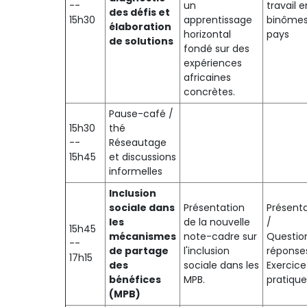
--
un
travail e
des défis et
15h30
apprentissage
binômes
élaboration
horizontal
pays
de solutions
fondé sur des
expériences
africaines
concrètes.
Pause-café /
15h30
thé
--
Réseautage
15h45
et discussions
informelles
Inclusion
sociale dans
Présentation
Présenta
les
de la nouvelle
/
15h45
mécanismes
note-cadre sur
Questio
--
de partage
l'inclusion
réponse
17h15
des
sociale dans les
Exercice
bénéfices
MPB.
pratique
(MPB)