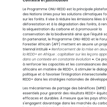
Contexte et justification
Le Programme ONU-REDD est la principale platef
des Nations Unies pour les solutions climatiques f
sur les forêts. Il vise à réduire les émissions liées à 
déforestation et à la dégradation des forêts, à re
la séquestration du carbone et à promouvoir la
conservation de la biodiversité ainsi que l'équité so
En partenariat, le Programme ONU-REDD et le For
Forestier Africain (AFF) mettent en œuvre un proj
triennal intitulé
«
Renforcement de la mise en œuv
la REDD+ en Afrique : capitaliser sur les leçons appr
dans un contexte en constante évolution
»
. Ce pro
à renforcer les capacités et les connaissances de
africains en matière de REDD+, à stimuler le dialo
politique et à favoriser l'intégration intersectorielle
REDD+ dans les stratégies nationales de dévelop
Les mécanismes de partage des bénéfices (MPB) 
essentiels pour garantir des résultats REDD+ équita
efficaces et durables. À mesure que les pays afric
s'engagent davantage dans les marchés du carb