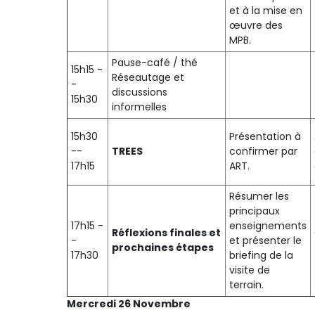
et à la mise en
œuvre des
MPB.
Pause-café / thé
15h15 -
Réseautage et
-
discussions
15h30
informelles
15h30
Présentation à
--
TREES
confirmer par
17h15
ART.
Résumer les
principaux
17h15 -
enseignements
Réflexions finales et
-
et présenter le
prochaines étapes
17h30
briefing de la
visite de
terrain.
Mercredi 26 Novembre