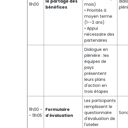
le partage des
dial
11h00
mois)
bénéfices
plén
• Priorités à
moyen terme
(1--2 ans)
• Appui
nécessaire des
partenaires
Dialogue en
plénière : les
équipes de
pays
présentent
leurs plans
d'action en
trois étapes
Les participants
remplissent le
11h00 -
Formulaire
questionnaire
Son
- 11h05
d'évaluation
d'évaluation de
l'atelier.