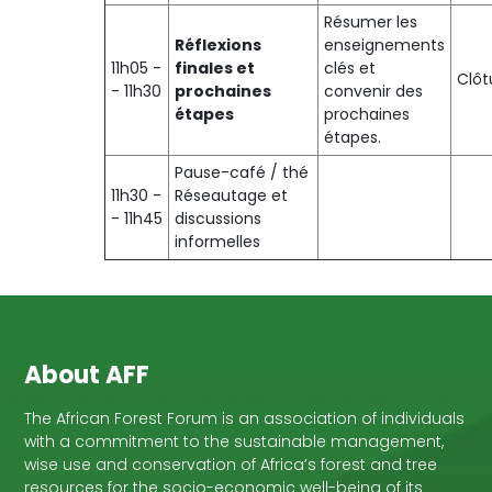
Résumer les
Réflexions
enseignements
11h05 -
finales et
clés et
Clôt
- 11h30
prochaines
convenir des
étapes
prochaines
étapes.
Pause-café / thé
11h30 -
Réseautage et
- 11h45
discussions
informelles
About AFF
The African Forest Forum is an association of individuals
with a commitment to the sustainable management,
wise use and conservation of Africa’s forest and tree
resources for the socio-economic well-being of its