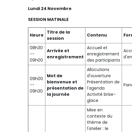
Lundi 24 Novembre
SESSION MATINALE
Titre de la
Heure
Contenu
For
session
08h30
Accueil et
Arrivée et
Accu
--
enregistrement
enregistrement
d'e
09h00
des participants
Allocutions
Mot de
d'ouverture
09h00
bienvenue et
Présentation de
--
Pan
présentation de
l'agenda
09h30
la journée
Activité brise-
glace
Mise en
contexte du
thème de
l'atelier : le