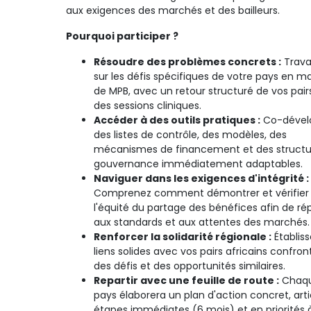
aux exigences des marchés et des bailleurs.
Pourquoi participer ?
Résoudre des problèmes concrets :
Travai
sur les défis spécifiques de votre pays en ma
de MPB, avec un retour structuré de vos pairs
des sessions cliniques.
Accéder à des outils pratiques :
Co-dével
des listes de contrôle, des modèles, des
mécanismes de financement et des structu
gouvernance immédiatement adaptables.
Naviguer dans les exigences d'intégrité :
Comprenez comment démontrer et vérifier
l'équité du partage des bénéfices afin de r
aux standards et aux attentes des marchés.
Renforcer la solidarité régionale :
Établiss
liens solides avec vos pairs africains confron
des défis et des opportunités similaires.
Repartir avec une feuille de route :
Chaq
pays élaborera un plan d'action concret, art
étapes immédiates (6 mois) et en priorités 