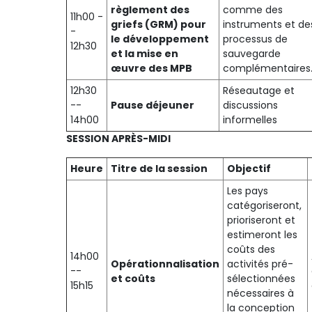
règlement des
comme des
11h00 -
griefs (GRM) pour
instruments et de
-
le développement
processus de
12h30
et la mise en
sauvegarde
œuvre des MPB
complémentaires
12h30
Réseautage et
--
Pause déjeuner
discussions
14h00
informelles
SESSION APRÈS-MIDI
Heure
Titre de la session
Objectif
Les pays
catégoriseront,
prioriseront et
estimeront les
coûts des
14h00
Opérationnalisation
activités pré-
--
et coûts
sélectionnées
15h15
nécessaires à
la conception