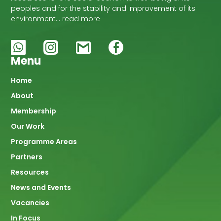
peoples and for the stability and improvement of its
environment… read more
Menu
Main
Home
About
navigation
Membership
Our Work
Programme Areas
Partners
Resources
News and Events
Vacancies
In Focus