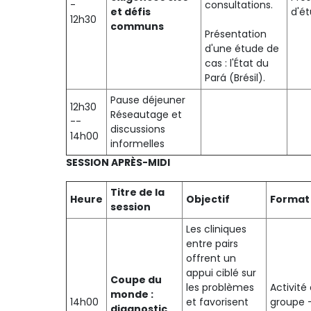
-
consultations.
et défis
d'é
12h30
communs
Présentation
d'une étude de
cas : l'État du
Pará (Brésil).
Pause déjeuner
12h30
Réseautage et
--
discussions
14h00
informelles
SESSION APRÈS-MIDI
Titre de la
Heure
Objectif
Format
session
Les cliniques
entre pairs
offrent un
appui ciblé sur
Coupe du
les problèmes
Activité
monde :
14h00
et favorisent
groupe 
diagnostic