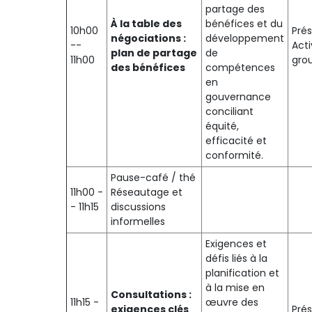
partage des
À la table des
bénéfices et du
10h00
Prés
négociations :
développement
--
Acti
plan de partage
de
11h00
gro
des bénéfices
compétences
en
gouvernance
conciliant
équité,
efficacité et
conformité.
Pause-café / thé
11h00 -
Réseautage et
- 11h15
discussions
informelles
Exigences et
défis liés à la
planification et
à la mise en
Consultations :
11h15 -
œuvre des
exigences clés
Pré