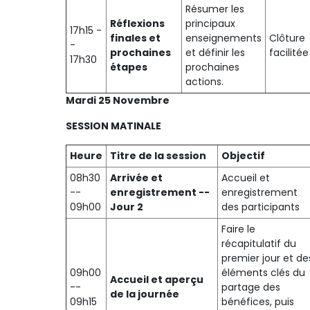
Résumer les
Réflexions
principaux
17h15 -
finales et
enseignements
Clôture
-
prochaines
et définir les
facilitée
17h30
étapes
prochaines
actions.
Mardi 25 Novembre
SESSION MATINALE
Heure
Titre de la session
Objectif
08h30
Arrivée et
Accueil et
--
enregistrement --
enregistrement
09h00
Jour 2
des participants
Faire le
récapitulatif du
premier jour et de
09h00
éléments clés du
Accueil et aperçu
--
partage des
de la journée
09h15
bénéfices, puis