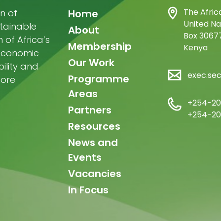
Main
The Afric
n of
Home
United Na
stainable
navigation
About
Box 30677
of Africa’s
Membership
Kenya
-economic
Our Work
ility and
exec.se
Programme
more
Areas
+254-20
Partners
+254-20
Resources
News and
Events
Vacancies
In Focus