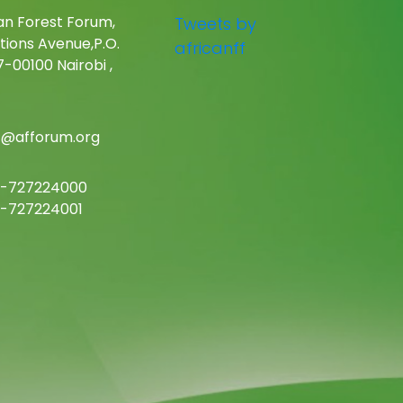
an Forest Forum,
Tweets by
tions Avenue,P.O.
africanff
-00100 Nairobi ,
c@afforum.org
-727224000
-727224001