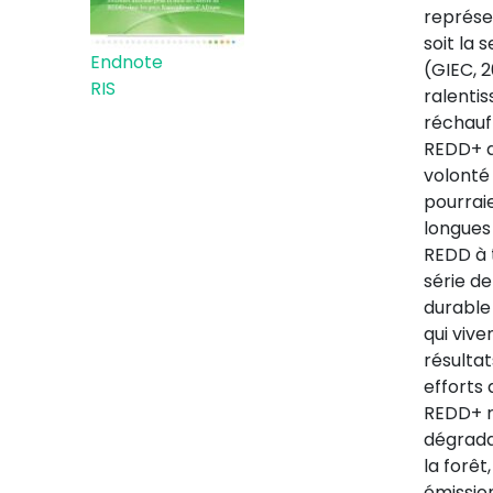
représe
soit la 
Endnote
(GIEC, 2
RIS
ralenti
réchauf
REDD+ d
volonté 
pourraie
longues 
REDD à t
série de
durable 
qui viv
résulta
efforts 
REDD+ re
dégrada
la forêt
émission