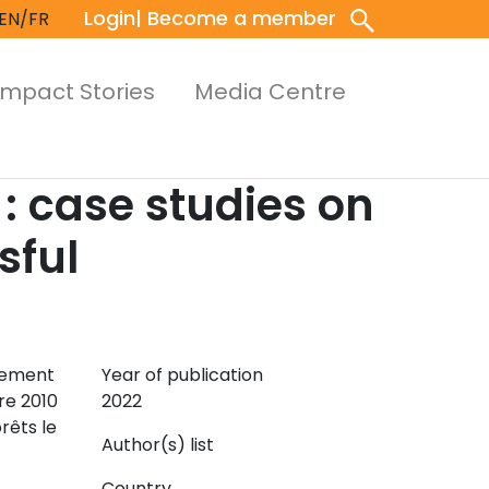
Login
| Become a member
EN/FR
Impact Stories
Media Centre
: case studies on
sful
llement
Year of publication
re 2010
2022
rêts le
Author(s) list
Country