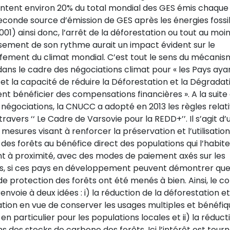
ntent environ 20% du total mondial des GES émis chaque
seconde source d’émission de GES après les énergies fossi
001) ainsi donc, l’arrêt de la déforestation ou tout au moin
ssement de son rythme aurait un impact évident sur le
fement du climat mondial. C’est tout le sens du mécani
ans le cadre des négociations climat pour « les Pays ayan
et la capacité de réduire la Déforestation et la Dégradat
nt bénéficier des compensations financières ». A la suite
négociations, la CNUCC a adopté en 2013 les règles relati
ravers ‘‘ Le Cadre de Varsovie pour la REDD+’’. Il s’agit d’
 mesures visant à renforcer la préservation et l’utilisation
des forêts au bénéfice direct des populations qui l’habit
ent à proximité, avec des modes de paiement axés sur les
ts, si ces pays en développement peuvent démontrer que
de protection des forêts ont été menés à bien. Ainsi, le 
nvoie à deux idées : i) la réduction de la déforestation et
tion en vue de conserver les usages multiples et bénéfiq
, en particulier pour les populations locales et ii) la réduc
s des stocks de carbone des forêts. Ici l’intérêt est tour