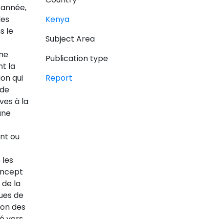
 année,
les
Kenya
s le
Subject Area
sme
Publication type
t la
ion qui
Report
 de
ves à la
une
ent ou
 les
concept
 de la
ues de
tion des
né vers