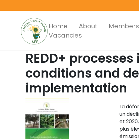
Skip
to
main
Main
Home
About
Members
content
Vacancies
Menus
REDD+ processes i
conditions and de
implementation
La défo
un décli
et 2020,
plus éle
émission