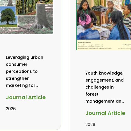
Leveraging urban
consumer
perceptions to
Youth knowledge,
strengthen
engagement, and
marketing for
challenges in
baobab, coconut,
forest
Journal Article
and tamarind in
management and
Mombasa, Kenya
governance in
2026
Journal Article
Africa: a literature
review
2026